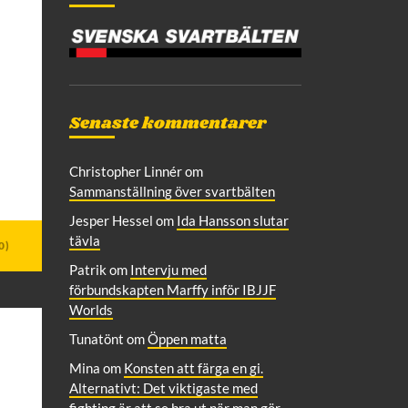
Senaste kommentarer
Christopher Linnér
om
Sammanställning över svartbälten
Jesper Hessel
om
Ida Hansson slutar
tävla
0)
Patrik
om
Intervju med
förbundskapten Marffy inför IBJJF
Worlds
Tunatönt
om
Öppen matta
Mina
om
Konsten att färga en gi.
Alternativt: Det viktigaste med
fighting är att se bra ut när man gör