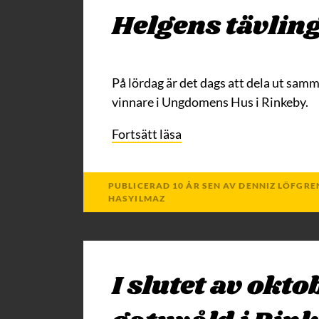
Helgens tävling
På lördag är det dags att dela ut samm
vinnare i Ungdomens Hus i Rinkeby.
Fortsätt läsa
PUBLICERAD
10 ÅR
SEN
AV
DENNIZ LÖFGRE
HASYILMAZ
I slutet av okt