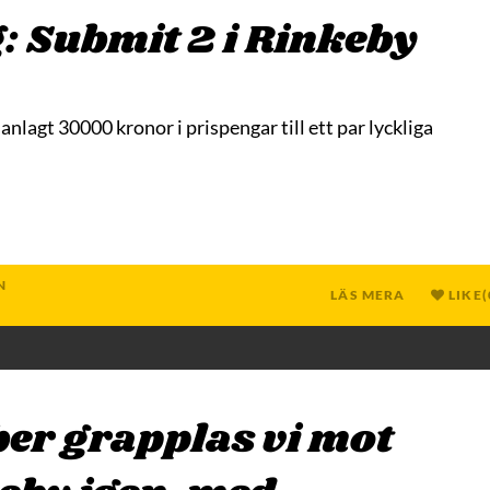
: Submit 2 i Rinkeby
anlagt 30000 kronor i prispengar till ett par lyckliga
N
LÄS MERA
LIKE
(
ober grapplas vi mot