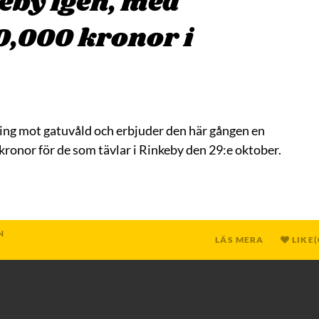
eby igen, med
,000 kronor i
ing mot gatuvåld och erbjuder den här gången en
nor för de som tävlar i Rinkeby den 29:e oktober.
N
LÄS MERA
LIKE
(