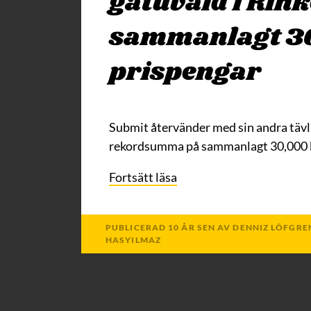
gatuvåld i Rink
sammanlagt 30
prispengar
Submit återvänder med sin andra tävl
rekordsumma på sammanlagt 30,000 kro
Fortsätt läsa
PUBLICERAD
10 ÅR
SEN
AV
DENNIZ LÖFGRE
HASYILMAZ