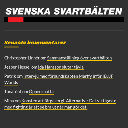
e
:
Senaste kommentarer
Christopher Linnér
om
Sammanställning över svartbälten
Jesper Hessel
om
Ida Hansson slutar tävla
Patrik
om
Intervju med förbundskapten Marffy inför IBJJF
Worlds
Tunatönt
om
Öppen matta
Mina
om
Konsten att färga en gi. Alternativt: Det viktigaste
med fighting är att se bra ut när man gör det.