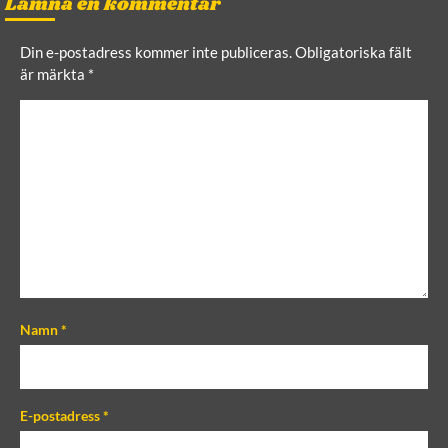
Lämna en kommentar
Din e-postadress kommer inte publiceras.
Obligatoriska fält
är märkta
*
C
o
m
m
e
n
t
Namn
*
E-postadress
*