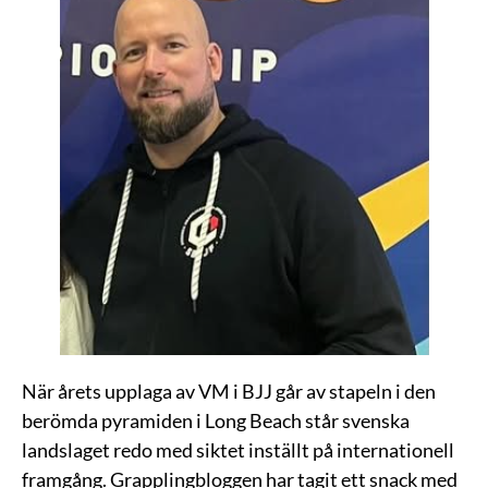
När årets upplaga av VM i BJJ går av stapeln i den
berömda pyramiden i Long Beach står svenska
landslaget redo med siktet inställt på internationell
framgång. Grapplingbloggen har tagit ett snack med