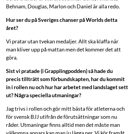
Behnam, Douglas, Marlon och Daniel är alla redo.
Hur ser du på Sveriges chanser på Worlds detta
året?
Vi pratar utan tvekan medaljer. Allt ska klaffa när
man kliver upp på mattan men det kommer det att
göra.
Sist vi pratade (i Grapplingpodden) så hade du
precis tillträtt som förbundskapten, har du kommit
in i rollen nu och hur har arbetet med landslaget sett
ut?
Några speciella utmaningar?
Jag trivs i rollen och gör mitt bästa för atleterna och
för svensk BJJ utifrån de förutsättningar som nu
råder. Utmaningar finns alltid men det måste man
välkomna annars kan man ju lägga ner. Vi kör framåt