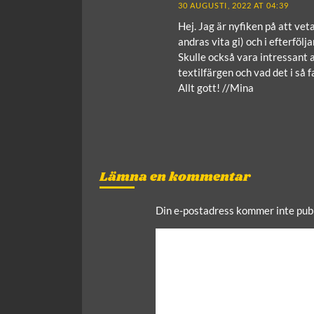
30 AUGUSTI, 2022 AT 04:39
Hej. Jag är nyfiken på att veta
andras vita gi) och i efterfölj
Skulle också vara intressant 
textilfärgen och vad det i så fa
Allt gott! //Mina
Lämna en kommentar
Din e-postadress kommer inte publ
C
o
m
m
e
n