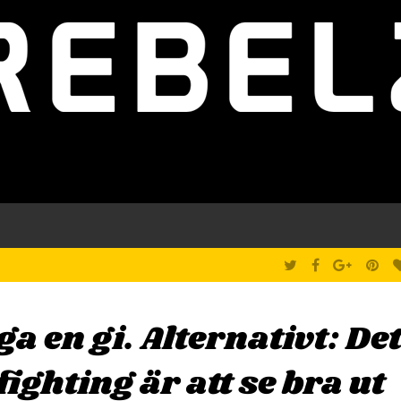
T
F
G
P
M
W
A
O
I
I
C
O
N
T
E
G
T
T
B
L
E
E
O
E
R
a en gi. Alternativt: De
R
O
+
E
K
S
T
ighting är att se bra ut