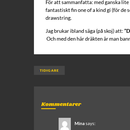
För att sammanfatta: med ganska lite l
fantastiskt fin one of a kind gi (för de
drawstring.
Jag brukar ibland säga (på skoj) att:
”D
Och med den här dräkten är man banne 
TIDIGARE
Kommentarer
Mina
says: