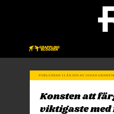
PUBLICERAD
11 ÅR
SEN
AV
JOHAN GRAWE
Konsten att färg
viktigaste med f