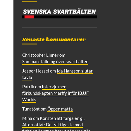
Senaste kommentarer
Christopher Linnér
om
Sammanställning över svartbälten
Jesper Hessel
om
Ida Hansson slutar
tävla
Patrik
om
Intervju med
förbundskapten Marffy inför IBJJF
Worlds
Tunatönt
om
Öppen matta
Mina
om
Konsten att färga en gi.
Alternativt: Det viktigaste med
fighting är att se bra ut när man gör