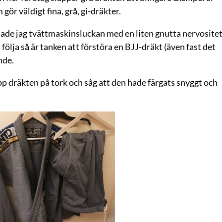
gör väldigt fina, grå, gi-dräkter.
pnade jag tvättmaskinsluckan med en liten gnutta nervositet
 följa så är tanken att förstöra en BJJ-dräkt (även fast det
nde.
pp dräkten på tork och såg att den hade färgats snyggt och