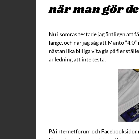
när man gör de
Nu i somras testade jag äntligen att f
länge, och när jag såg att Manto ”4.0” i
nästan lika billiga vita gis på fler stä
anledning att inte testa.
På internetforum och Facebooksidor 