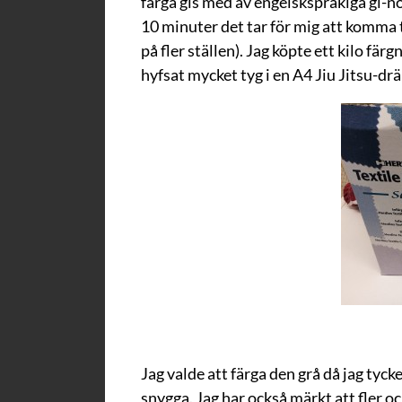
färga gis med av engelskspråkiga gi-n
10 minuter det tar för mig att komma 
på fler ställen). Jag köpte ett kilo fä
hyfsat mycket tyg i en A4 Jiu Jitsu-drä
Jag valde att färga den grå då jag tyc
snygga. Jag har också märkt att fler oc