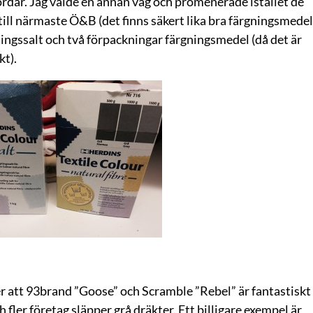
ördar. Jag valde en annan väg och promenerade istället de
till närmaste Ö&B (det finns säkert lika bra färgningsmedel
rgningssalt och två förpackningar färgningsmedel (då det är
kt).
ker att 93brand ”Goose” och Scramble ”Rebel” är fantastiskt
h fler företag släpper grå dräkter. Ett billigare exempel är