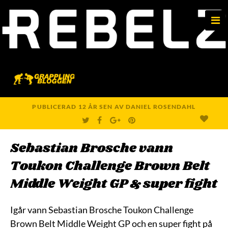
e
n
u
PUBLICERAD
12 ÅR
SEN
AV
DANIEL ROSENDAHL
T
F
G
P
W
A
O
I
I
C
O
N
T
E
G
T
Sebastian Brosche vann
T
B
L
E
E
O
E
R
R
O
+
E
Toukon Challenge Brown Belt
K
S
T
Middle Weight GP & super fight
Igår vann Sebastian Brosche Toukon Challenge
Brown Belt Middle Weight GP och en super fight på