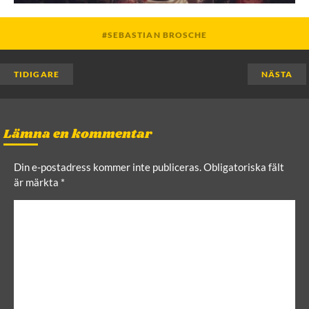
SEBASTIAN BROSCHE
TIDIGARE
NÄSTA
Lämna en kommentar
Din e-postadress kommer inte publiceras.
Obligatoriska fält
är märkta
*
C
o
m
m
e
n
t