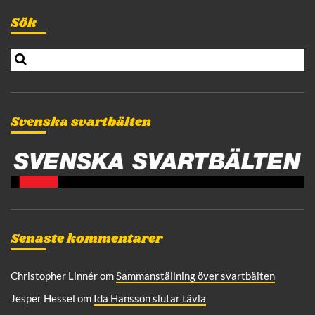
l
t
Sök
e
r
S
n
e
a
a
t
r
i
c
Svenska svartbälten
v
h
e
:
Senaste kommentarer
Christopher Linnér
om
Sammanställning över svartbälten
Jesper Hessel
om
Ida Hansson slutar tävla