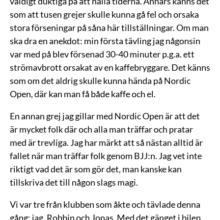
väldigt duktiga på att hålla tiderna. Annars känns det
som att tusen grejer skulle kunna gå fel och orsaka
stora förseningar på såna här tillställningar. Om man
ska dra en anekdot: min första tävling jag någonsin
var med på blev försenad 30-40 minuter p.g.a. ett
strömavbrott orsakat av en kaffebryggare. Det känns
som om det aldrig skulle kunna hända på Nordic
Open, där kan man få både kaffe och el.
En annan grej jag gillar med Nordic Open är att det
är mycket folk där och alla man träffar och pratar
med är trevliga. Jag har märkt att så nästan alltid är
fallet när man träffar folk genom BJJ:n. Jag vet inte
riktigt vad det är som gör det, man kanske kan
tillskriva det till någon slags magi.
Vi var tre från klubben som åkte och tävlade denna
gång: jag, Robbin och Jonas. Med det gänget i bilen