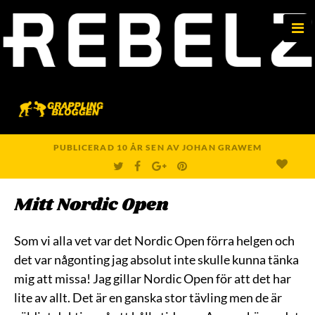
e
n
u
PUBLICERAD
10 ÅR
SEN
AV
JOHAN GRAWEM
T
F
G
P
W
A
O
I
I
C
O
N
T
E
G
T
Mitt Nordic Open
T
B
L
E
E
O
E
R
R
O
+
E
K
S
T
Som vi alla vet var det Nordic Open förra helgen och
det var någonting jag absolut inte skulle kunna tänka
mig att missa! Jag gillar Nordic Open för att det har
lite av allt. Det är en ganska stor tävling men de är