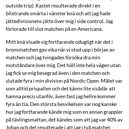
outside trip). Kastet resulterade direkt i en
blixtrande smärta i vänster knä och att jag hade
jättedivisionens jätte över mig i side control. Jag
förlorade till slut matchen på en Americana.
Mitt knä visade sig fortfarande odugligt när det i
bronsmatchen gav vika när vi stod upp i början av
matchen och jag tvingades försöka dra min
motståndare över mig. Det höll inte hela vägen utan
jag fick se mig besegrad även i den matchen och
slutade fyra i min division på Nordic Open. Målet var
som alltid prispallen och det känns lite sisådär att
hamna precis utanför, även fast jag hellre kommer
fyra än tia. Den största besvikelsen var nog kanske
hur jag fortfarande kände mig som en annan grappler
på tävlingsmattan, det kändes som att jag var 40% av
Johan och det resulterade i att jag i två matcher