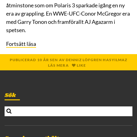
åtminstone som om Polaris 3 sparkade igång en ny
era av grappling. En WWE-UFC-Conor McGregor era
med Garry Tonon och framförallt AJ Agazarm i
spetsen.
Fortsätt läsa
PUBLICERAD
10 ÅR
SEN
AV
DENNIZ LÖFGREN HASYILMAZ
LÄS MERA
LIKE
Sök
S
e
a
r
c