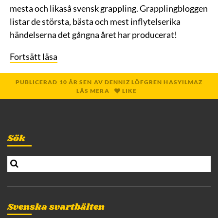
mesta och likaså svensk grappling. Grapplingbloggen
listar de största, bästa och mest inflytelserika
händelserna det gångna året har producerat!
Fortsätt läsa
PUBLICERAD
10 ÅR
SEN
AV
DENNIZ LÖFGREN HASYILMAZ
LÄS MERA
LIKE
Sök
S
e
a
r
c
Svenska svartbälten
h