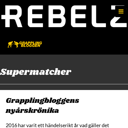
e
n
u
Supermatcher
Grapplingbloggens
nyårskrönika
2016 har varit ett händelserikt år vad gäller det