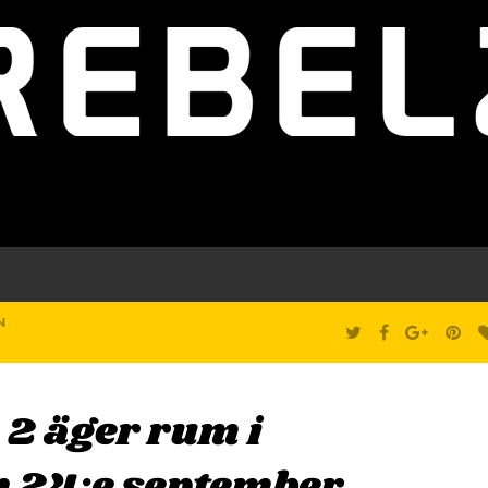
N
T
F
G
P
W
A
O
I
I
C
O
N
T
E
G
T
T
B
L
E
E
O
E
R
R
O
+
E
2 äger rum i
K
S
T
n 24:e september