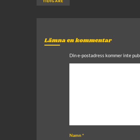
TIDIGARE
Lämna en kommentar
Din e-postadress kommer inte publ
C
o
m
m
e
n
t
Namn
*