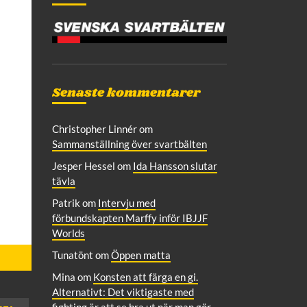
Senaste kommentarer
Christopher Linnér
om
Sammanställning över svartbälten
Jesper Hessel
om
Ida Hansson slutar
tävla
Patrik
om
Intervju med
förbundskapten Marffy inför IBJJF
Worlds
Tunatönt
om
Öppen matta
Mina
om
Konsten att färga en gi.
Alternativt: Det viktigaste med
fighting är att se bra ut när man gör