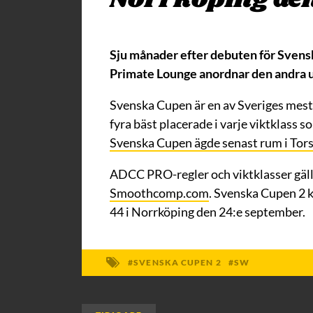
Sju månader efter debuten för Svensk
Primate Lounge anordnar den andra u
Svenska Cupen är en av Sveriges mest 
fyra bäst placerade i varje viktklass 
Svenska Cupen ägde senast rum i Torsh
ADCC PRO-regler och viktklasser gälle
Smoothcomp.com
. Svenska Cupen 2 
44 i Norrköping den 24:e september.
SVENSKA CUPEN 2
SW