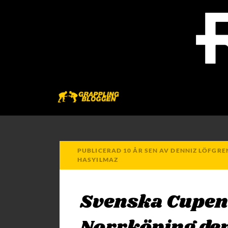
PUBLICERAD
10 ÅR
SEN
AV
DENNIZ LÖFGRE
HASYILMAZ
Svenska Cupen 
Norrköping de