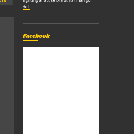
STA
det.
Facebook