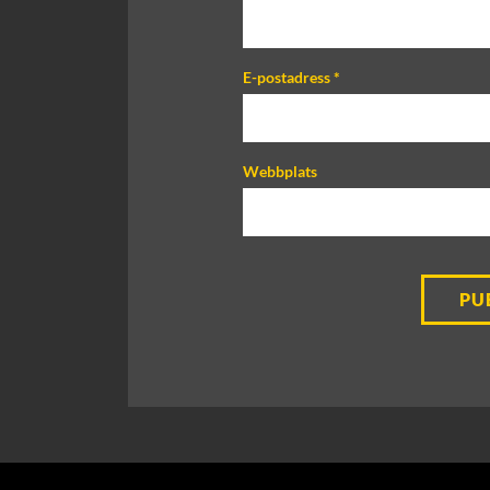
E-postadress
*
Webbplats
A
l
t
e
r
n