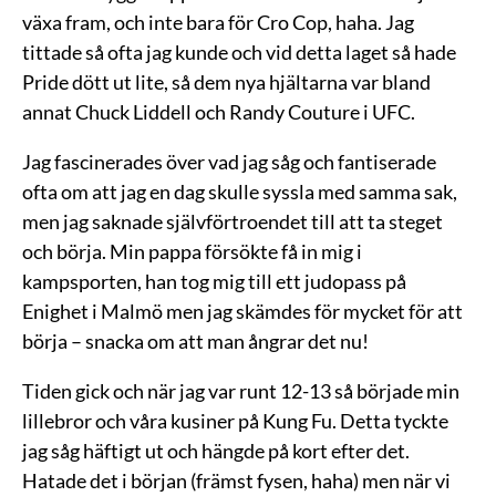
växa fram, och inte bara för Cro Cop, haha. Jag
tittade så ofta jag kunde och vid detta laget så hade
Pride dött ut lite, så dem nya hjältarna var bland
annat Chuck Liddell och Randy Couture i UFC.
Jag fascinerades över vad jag såg och fantiserade
ofta om att jag en dag skulle syssla med samma sak,
men jag saknade självförtroendet till att ta steget
och börja. Min pappa försökte få in mig i
kampsporten, han tog mig till ett judopass på
Enighet i Malmö men jag skämdes för mycket för att
börja – snacka om att man ångrar det nu!
Tiden gick och när jag var runt 12-13 så började min
lillebror och våra kusiner på Kung Fu. Detta tyckte
jag såg häftigt ut och hängde på kort efter det.
Hatade det i början (främst fysen, haha) men när vi