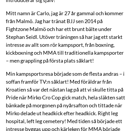
Mitt namn är Carlo, jag är 27 år gammal och kommer
från Malmö. Jag har tränat BJJ sen 2014 på
Fightzone Malmö och har ett brunt bälte under
Stephan Seidl. Utöver träningen så har jag ett starkt
intresse av allt som rör kampsport, från boxning,
kickboxning och MMA till traditionella kampsporter
– men grappling på första plats såklart!
Min kampsportsresa började som de flesta andras – i
soffan framför TV:n såklart! Med föräldrar från
Kroatien så var det nästan lag på att vi skulle titta på
Pride när Mirko Cro Cop gick match, hela släkten satt
bänkade på morgonen på nyårsafton och tittade när
Mirko delade ut headkick efter headkick. Right leg
hospital, left leg cemetery! Med tiden så började ett
intresse byggas upp och kärleken för MMA började