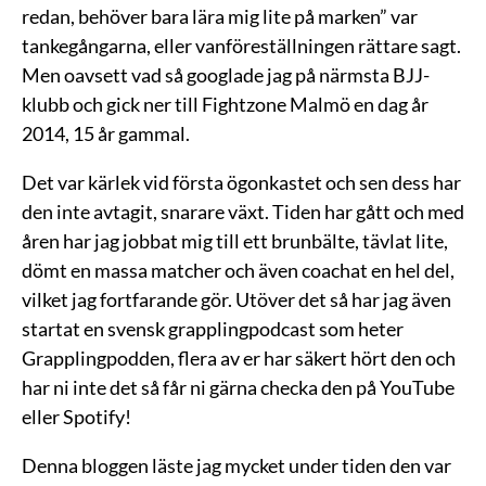
redan, behöver bara lära mig lite på marken” var
tankegångarna, eller vanföreställningen rättare sagt.
Men oavsett vad så googlade jag på närmsta BJJ-
klubb och gick ner till Fightzone Malmö en dag år
2014, 15 år gammal.
Det var kärlek vid första ögonkastet och sen dess har
den inte avtagit, snarare växt. Tiden har gått och med
åren har jag jobbat mig till ett brunbälte, tävlat lite,
dömt en massa matcher och även coachat en hel del,
vilket jag fortfarande gör. Utöver det så har jag även
startat en svensk grapplingpodcast som heter
Grapplingpodden, flera av er har säkert hört den och
har ni inte det så får ni gärna checka den på YouTube
eller Spotify!
Denna bloggen läste jag mycket under tiden den var