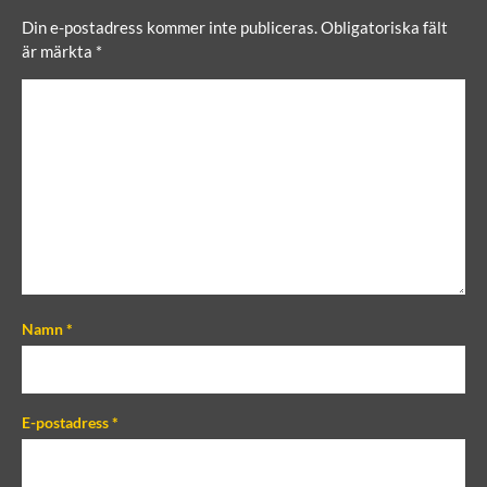
Din e-postadress kommer inte publiceras.
Obligatoriska fält
är märkta
*
C
o
m
m
e
n
t
Namn
*
E-postadress
*