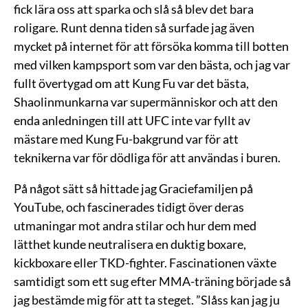
fick lära oss att sparka och slå så blev det bara
roligare. Runt denna tiden så surfade jag även
mycket på internet för att försöka komma till botten
med vilken kampsport som var den bästa, och jag var
fullt övertygad om att Kung Fu var det bästa,
Shaolinmunkarna var supermänniskor och att den
enda anledningen till att UFC inte var fyllt av
mästare med Kung Fu-bakgrund var för att
teknikerna var för dödliga för att användas i buren.
På något sätt så hittade jag Graciefamiljen på
YouTube, och fascinerades tidigt över deras
utmaningar mot andra stilar och hur dem med
lätthet kunde neutralisera en duktig boxare,
kickboxare eller TKD-fighter. Fascinationen växte
samtidigt som ett sug efter MMA-träning började så
jag bestämde mig för att ta steget. ”Slåss kan jag ju