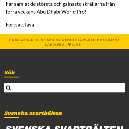
har samlat de största och galnaste skrällarna från
förra veckans Abu Dhabi World Pro!
Fortsätt läsa
PUBLICERAD
10 ÅR
SEN
AV
DENNIZ LÖFGREN HASYILMAZ
LÄS MERA
LIKE
Sök
S
e
a
r
c
Svenska svartbälten
h