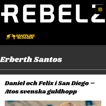
e
n
u
Erberth Santos
Daniel och Felix i San Diego –
Atos svenska guldhopp