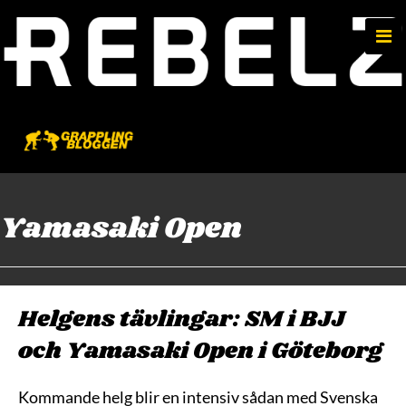
e
n
u
Yamasaki Open
Helgens tävlingar: SM i BJJ
och Yamasaki Open i Göteborg
Kommande helg blir en intensiv sådan med Svenska