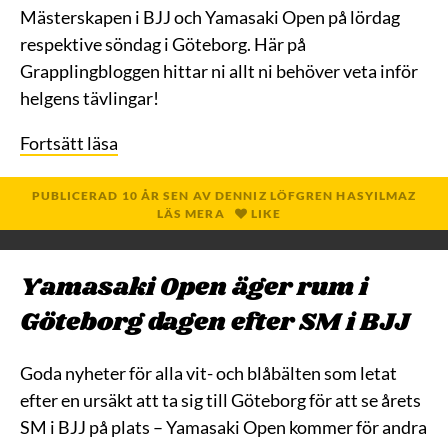
Mästerskapen i BJJ och Yamasaki Open på lördag
respektive söndag i Göteborg. Här på
Grapplingbloggen hittar ni allt ni behöver veta inför
helgens tävlingar!
Fortsätt läsa
PUBLICERAD
10 ÅR
SEN
AV
DENNIZ LÖFGREN HASYILMAZ
LÄS MERA
LIKE
Yamasaki Open äger rum i
Göteborg dagen efter SM i BJJ
Goda nyheter för alla vit- och blåbälten som letat
efter en ursäkt att ta sig till Göteborg för att se årets
SM i BJJ på plats – Yamasaki Open kommer för andra