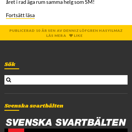
året i rad äga rum samma helg som SM!
Fortsätt läsa
PUBLICERAD
10 ÅR
SEN
AV
DENNIZ LÖFGREN HASYILMAZ
LÄS MERA
LIKE
Sök
S
e
a
r
c
Svenska svartbälten
h