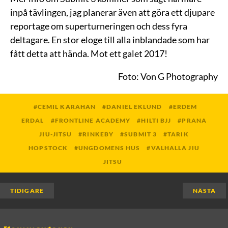
inpå tävlingen, jag planerar även att göra ett djupare
reportage om superturneringen och dess fyra
deltagare. En stor eloge till alla inblandade som har
fått detta att hända. Mot ett galet 2017!
Foto: Von G Photography
CEMIL KARAHAN
DANIEL EKLUND
ERDEM
ERDAL
FRONTLINE ACADEMY
HILTI BJJ
PRANA
JIU-JITSU
RINKEBY
SUBMIT 3
TARIK
HOPSTOCK
UNGDOMENS HUS
VALHALLA JIU
JITSU
TIDIGARE
NÄSTA