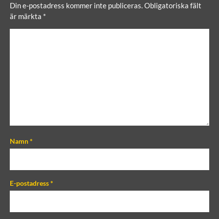
Din e-postadress kommer inte publiceras.
Obligatoriska fält
är märkta
*
C
o
m
m
e
n
t
Namn
*
E-postadress
*