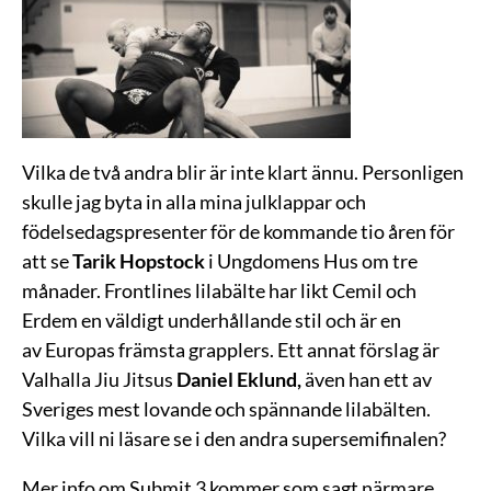
Vilka de två andra blir är inte klart ännu. Personligen
skulle jag byta in alla mina julklappar och
födelsedagspresenter för de kommande tio åren för
att se
Tarik Hopstock
i Ungdomens Hus om tre
månader. Frontlines lilabälte har likt Cemil och
Erdem en väldigt underhållande stil och är en
av Europas främsta grapplers. Ett annat förslag är
Valhalla Jiu Jitsus
Daniel Eklund,
även han ett av
Sveriges mest lovande och spännande lilabälten.
Vilka vill ni läsare se i den andra supersemifinalen?
Mer info om Submit 3 kommer som sagt närmare