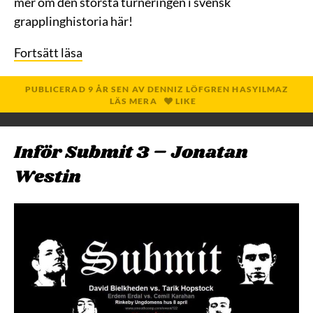
mer om den största turneringen i svensk
grapplinghistoria här!
Fortsätt läsa
PUBLICERAD
9 ÅR
SEN
AV
DENNIZ LÖFGREN HASYILMAZ
LÄS MERA
LIKE
Inför Submit 3 – Jonatan
Westin