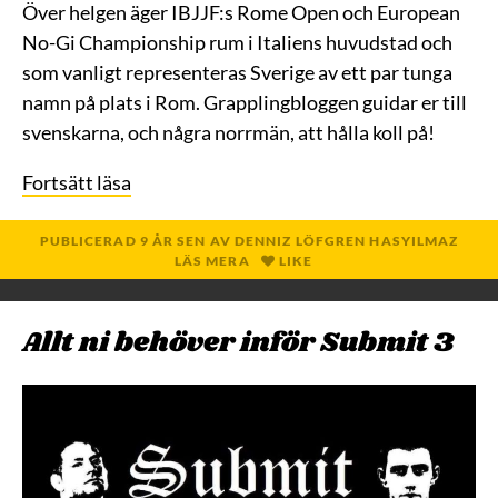
Över helgen äger IBJJF:s Rome Open och European
No-Gi Championship rum i Italiens huvudstad och
som vanligt representeras Sverige av ett par tunga
namn på plats i Rom. Grapplingbloggen guidar er till
svenskarna, och några norrmän, att hålla koll på!
Fortsätt läsa
PUBLICERAD
9 ÅR
SEN
AV
DENNIZ LÖFGREN HASYILMAZ
LÄS MERA
LIKE
Allt ni behöver inför Submit 3