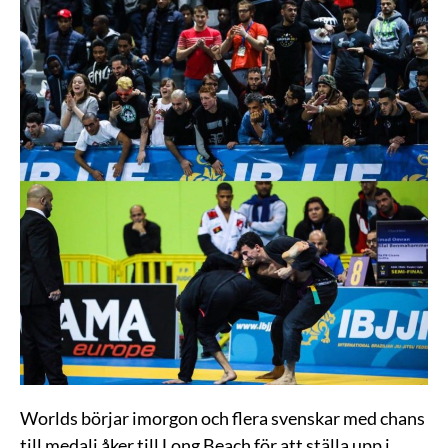
Worlds börjar imorgon och flera svenskar med chans
till medalj åker till Long Beach för att ställa upp i