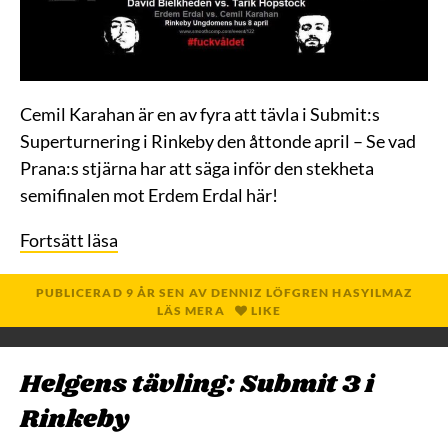
Cemil Karahan är en av fyra att tävla i Submit:s
Superturnering i Rinkeby den åttonde april – Se vad
Prana:s stjärna har att säga inför den stekheta
semifinalen mot Erdem Erdal här!
Fortsätt läsa
PUBLICERAD
9 ÅR
SEN
AV
DENNIZ LÖFGREN HASYILMAZ
LÄS MERA
LIKE
Helgens tävling: Submit 3 i
Rinkeby