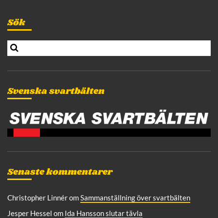
INLÄGG
Sök
S
e
a
r
c
Svenska svartbälten
h
Senaste kommentarer
Christopher Linnér
om
Sammanställning över svartbälten
Jesper Hessel
om
Ida Hansson slutar tävla