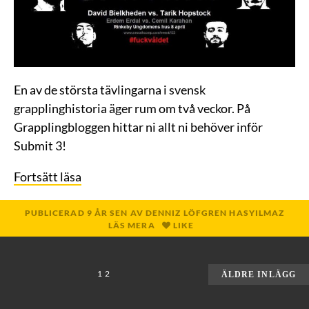
En av de största tävlingarna i svensk
grapplinghistoria äger rum om två veckor. På
Grapplingbloggen hittar ni allt ni behöver inför
Submit 3!
Fortsätt läsa
PUBLICERAD
9 ÅR
SEN
AV
DENNIZ LÖFGREN HASYILMAZ
LÄS MERA
LIKE
SIDNUMRERING
1
2
ÄLDRE INLÄGG
FÖR