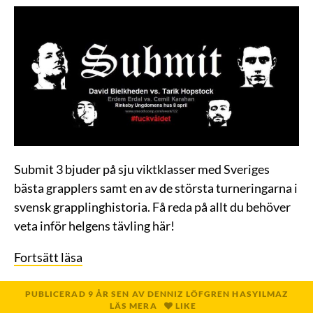
Submit 3 bjuder på sju viktklasser med Sveriges
bästa grapplers samt en av de största turneringarna i
svensk grapplinghistoria. Få reda på allt du behöver
veta inför helgens tävling här!
Fortsätt läsa
PUBLICERAD
9 ÅR
SEN
AV
DENNIZ LÖFGREN HASYILMAZ
LÄS MERA
LIKE