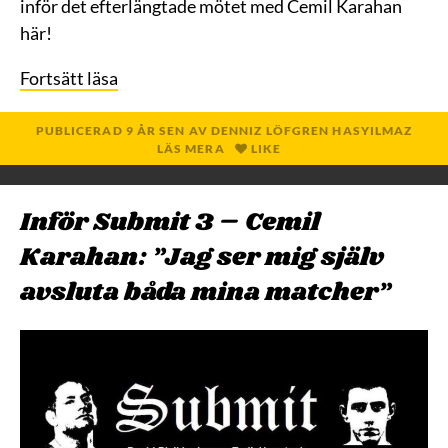
inför det efterlängtade mötet med Cemil Karahan
här!
Fortsätt läsa
PUBLICERAD
9 ÅR
SEN
AV
DENNIZ LÖFGREN HASYILMAZ
LÄS MERA
LIKE
Inför Submit 3 – Cemil
Karahan: ”Jag ser mig själv
avsluta båda mina matcher”