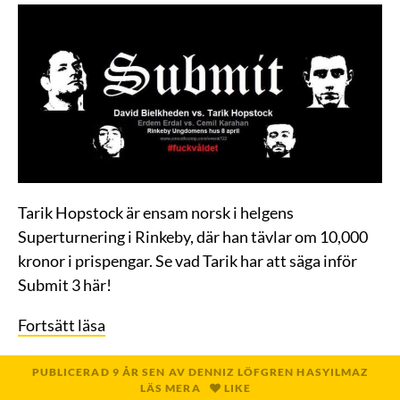
Tarik Hopstock är ensam norsk i helgens
Superturnering i Rinkeby, där han tävlar om 10,000
kronor i prispengar. Se vad Tarik har att säga inför
Submit 3 här!
Fortsätt läsa
PUBLICERAD
9 ÅR
SEN
AV
DENNIZ LÖFGREN HASYILMAZ
LÄS MERA
LIKE