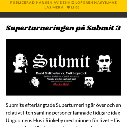
PUBLICERAD
9 ÅR
SEN
AV
DENNIZ LÖFGREN HASYILMAZ
LÄS MERA
LIKE
Superturneringen på Submit 3
Submits efterlängtade Superturnering är över och en
relativt liten samling personer lämnade tidigare idag
Ungdomens Hus i Rinkeby med minnen för livet – läs