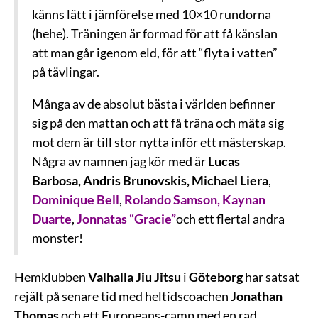
känns lätt i jämförelse med 10×10 rundorna
(hehe). Träningen är formad för att få känslan
att man går igenom eld, för att “flyta i vatten”
på tävlingar.
Många av de absolut bästa i världen befinner
sig på den mattan och att få träna och mäta sig
mot dem är till stor nytta inför ett mästerskap.
Några av namnen jag kör med är
Lucas
Barbosa, Andris Brunovskis, Michael Liera
,
Dominique Bell
,
Rolando Samson, Kaynan
Duarte
,
Jonnatas “Gracie”
och ett flertal andra
monster!
Hemklubben
Valhalla Jiu Jitsu
i
Göteborg
har satsat
rejält på senare tid med heltidscoachen
Jonathan
Thomas
och ett Europeans-camp med en rad