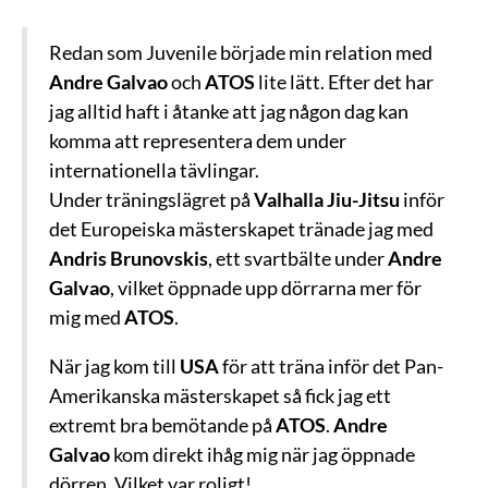
Redan som Juvenile började min relation med
Andre Galvao
och
ATOS
lite lätt. Efter det har
jag alltid haft i åtanke att jag någon dag kan
komma att representera dem under
internationella tävlingar.
Under träningslägret på
Valhalla Jiu-Jitsu
inför
det Europeiska mästerskapet tränade jag med
Andris Brunovskis
, ett svartbälte under
Andre
Galvao
, vilket öppnade upp dörrarna mer för
mig med
ATOS
.
När jag kom till
USA
för att träna inför det Pan-
Amerikanska mästerskapet så fick jag ett
extremt bra bemötande på
ATOS
.
Andre
Galvao
kom direkt ihåg mig när jag öppnade
dörren. Vilket var roligt!