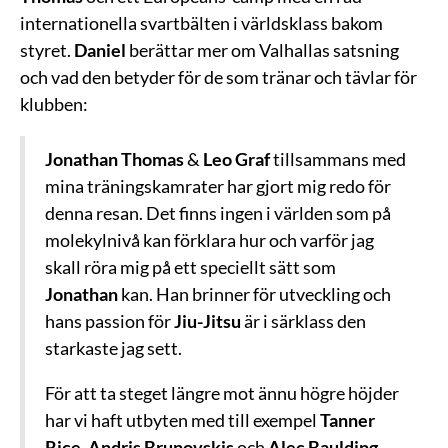
internationella svartbälten i världsklass bakom
styret.
Daniel
berättar mer om Valhallas satsning
och vad den betyder för de som tränar och tävlar för
klubben:
Jonathan Thomas
&
Leo Graf
tillsammans med
mina träningskamrater har gjort mig redo för
denna resan. Det finns ingen i världen som på
molekylnivå kan förklara hur och varför jag
skall röra mig på ett speciellt sätt som
Jonathan
kan. Han brinner för utveckling och
hans passion för
Jiu-Jitsu
är i särklass den
starkaste jag sett.
För att ta steget längre mot ännu högre höjder
har vi haft utbyten med till exempel
Tanner
Rice, Andris Brunovskis
och
Alec Baulding
.