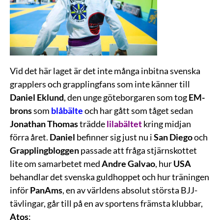
Vid det här laget är det inte många inbitna svenska
grapplers och grapplingfans som inte känner till
Daniel Eklund
, den unge göteborgaren som tog
EM-
brons
som
blåbälte
och har gått som tåget sedan
Jonathan Thomas
trädde
lilabältet
kring midjan
förra året.
Daniel
befinner sig just nu i
San Diego
och
Grapplingbloggen
passade att fråga stjärnskottet
lite om samarbetet med
Andre Galvao
, hur
USA
behandlar det svenska guldhoppet och hur träningen
inför
PanAms
, en av världens absolut största BJJ-
tävlingar, går till på en av sportens främsta klubbar,
Atos
: