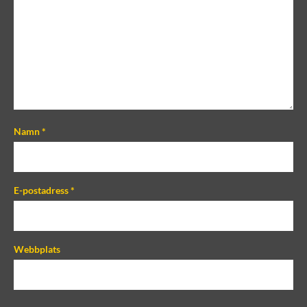
m
m
e
n
t
Namn
*
E-postadress
*
Webbplats