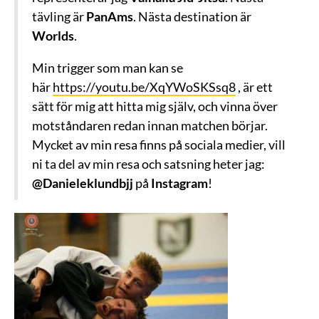
tävling är
PanAms
. Nästa destination är
Worlds
.
Min trigger som man kan se
här
https://youtu.be/XqYWoSKSsq8
, är ett
sätt för mig att hitta mig själv, och vinna över
motståndaren redan innan matchen börjar.
Mycket av min resa finns på sociala medier, vill
ni ta del av min resa och satsning heter jag:
@Danieleklundbjj
på
Instagram
!