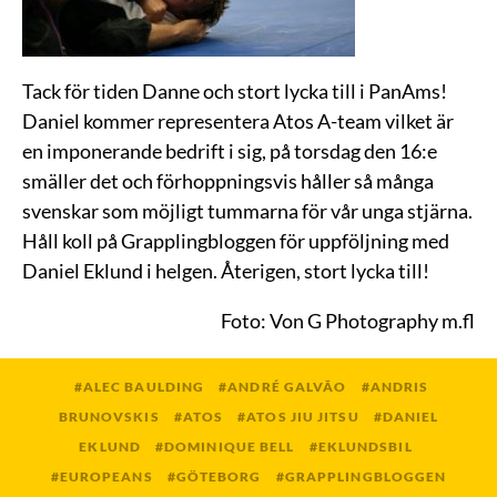
Tack för tiden Danne och stort lycka till i PanAms!
Daniel kommer representera Atos A-team vilket är
en imponerande bedrift i sig, på torsdag den 16:e
smäller det och förhoppningsvis håller så många
svenskar som möjligt tummarna för vår unga stjärna.
Håll koll på Grapplingbloggen för uppföljning med
Daniel Eklund i helgen. Återigen, stort lycka till!
Foto: Von G Photography m.fl
ALEC BAULDING
ANDRÉ GALVÃO
ANDRIS
BRUNOVSKIS
ATOS
ATOS JIU JITSU
DANIEL
EKLUND
DOMINIQUE BELL
EKLUNDSBIL
EUROPEANS
GÖTEBORG
GRAPPLINGBLOGGEN