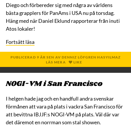
Diego och förbereder sig med några av världens
bästa grapplers för PanAms i USA nu på torsdag.
Häng med när Daniel Eklund rapporterar från inuti
Atos lokaler!
Fortsätt läsa
PUBLICERAD
9 ÅR
SEN
AV
DENNIZ LÖFGREN HASYILMAZ
LÄS MERA
LIKE
NOGI-VM i San Francisco
I helgen hade jag och en handfull andra svenskar
förmånen att vara på plats i vackra San Francisco för
att bevittna IBJJF:s NOGI-VM på plats. Väl där var
det däremot en norrman som stal showen.