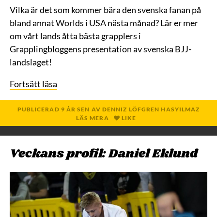
Vilka är det som kommer bära den svenska fanan på
bland annat Worlds i USA nästa månad? Lär er mer
om vårt lands åtta bästa grapplers i
Grapplingbloggens presentation av svenska BJJ-
landslaget!
Fortsätt läsa
PUBLICERAD
9 ÅR
SEN
AV
DENNIZ LÖFGREN HASYILMAZ
LÄS MERA
LIKE
Veckans profil: Daniel Eklund