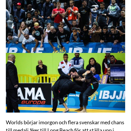
Worlds börjar imorgon och flera svenskar med chans
till medalj åker till Long Beach för att ställa upp i