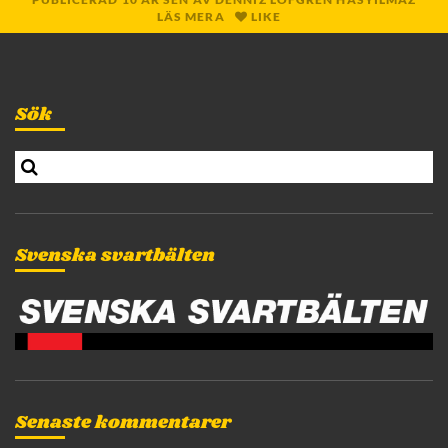
LÄS MERA
LIKE
Sök
S
e
a
r
c
Svenska svartbälten
h
Senaste kommentarer