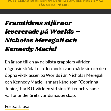
PUBLICERAD
10 ÅR
SEN
AV
DENNIZ LÖFGREN HASYILMAZ
LÄS MERA
LIKE
Framtidens stjärnor
levererade på Worlds –
Nicholas Meregali och
Kennedy Maciel
En är son till en av de bästa grapplers världen
någonsin skådat och den andra vann både sin och den
öppna viktklassen på Worlds i år. Nicholas Meregali
och Kennedy Maciel, annars känd som ”Cobrinha
Junior,” har BJJ-världen vid sina fötter och visade
varför under årets världsmästerskap.
Fortsätt läsa