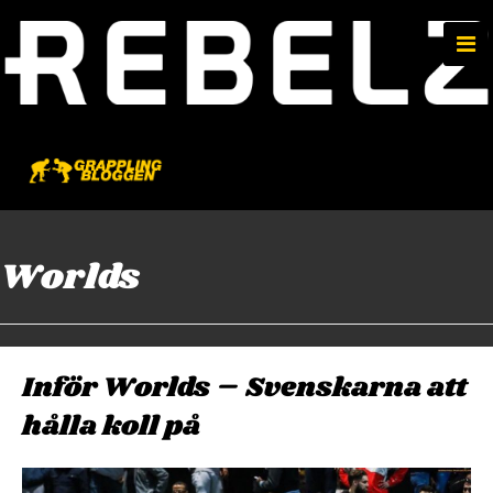
e
n
u
Worlds
Inför Worlds – Svenskarna att
hålla koll på