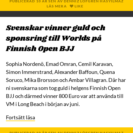
PUBLICERAD
10 ÅR
SEN
AV
DENNIZ LÖFGREN HASYILMAZ
LÄS MERA
LIKE
Svenskar vinner guld och
sponsring till Worlds på
Finnish Open BJJ
Sophia Nordenö, Emad Omran, Cemil Karavan,
Simon Immerstrand, Alexander Baffoun, Quena
Soruco, Mika Brorsson och Ambar Villagran. Där har
ni svenskarna som tog guld i helgens Finnish Open
BJJ och därmed vinner 800 Euro var att använda till
VM i Long Beach i början av juni.
Fortsätt läsa
PUBLICERAD
10 ÅR
SEN
AV
DENNIZ LÖFGREN HASYILMAZ