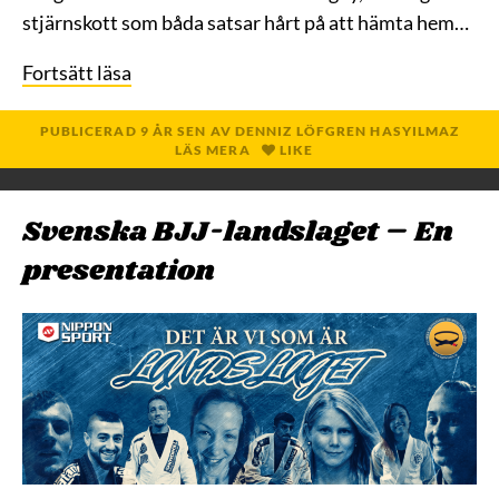
stjärnskott som båda satsar hårt på att hämta hem…
Fortsätt läsa
PUBLICERAD
9 ÅR
SEN
AV
DENNIZ LÖFGREN HASYILMAZ
LÄS MERA
LIKE
Svenska BJJ-landslaget – En
presentation