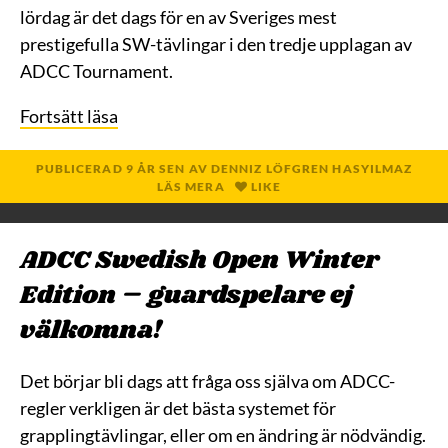
lördag är det dags för en av Sveriges mest
prestigefulla SW-tävlingar i den tredje upplagan av
ADCC Tournament.
Fortsätt läsa
PUBLICERAD
9 ÅR
SEN
AV
DENNIZ LÖFGREN HASYILMAZ
LÄS MERA
LIKE
ADCC Swedish Open Winter
Edition – guardspelare ej
välkomna!
Det börjar bli dags att fråga oss själva om ADCC-
regler verkligen är det bästa systemet för
grapplingtävlingar, eller om en ändring är nödvändig.