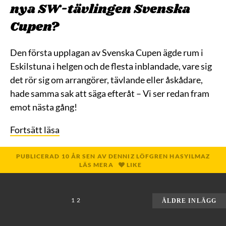
nya SW-tävlingen Svenska
Cupen?
Den första upplagan av Svenska Cupen ägde rum i
Eskilstuna i helgen och de flesta inblandade, vare sig
det rör sig om arrangörer, tävlande eller åskådare,
hade samma sak att säga efteråt – Vi ser redan fram
emot nästa gång!
Fortsätt läsa
PUBLICERAD
10 ÅR
SEN
AV
DENNIZ LÖFGREN HASYILMAZ
LÄS MERA
LIKE
SIDNUMRERING
1
2
ÄLDRE INLÄGG
FÖR