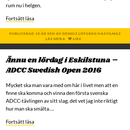
rum nu i helgen.
Fortsätt läsa
PUBLICERAD
10 ÅR
SEN
AV
DENNIZ LÖFGREN HASYILMAZ
LÄS MERA
LIKE
Ännu en lördag i Eskilstuna –
ADCC Swedish Open 2016
Mycket ska man vara med om här i livet men att en
finne ska komma och vinna den första svenska
ADCC-tävlingen av sitt slag, det vet jag inte riktigt
hur man ska smälta….
Fortsätt läsa