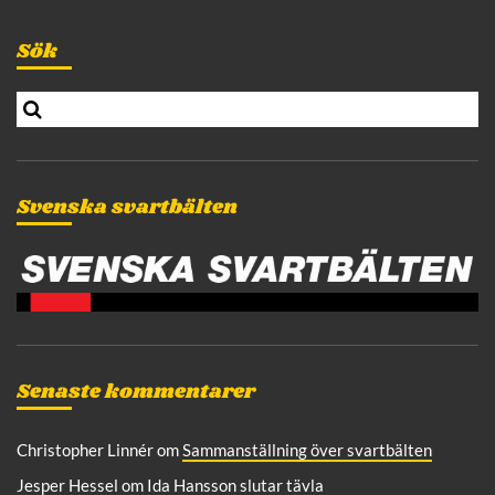
INLÄGG
Sök
S
e
a
r
c
Svenska svartbälten
h
Senaste kommentarer
Christopher Linnér
om
Sammanställning över svartbälten
Jesper Hessel
om
Ida Hansson slutar tävla