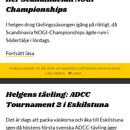
Championships
I helgen drog tävlingssäsongen igång på riktigt, då
Scandinavia NOGI-Championships ägde rum i
Södertälje i lördags.
Fortsätt läsa
PUBLICERAD
10 ÅR
SEN
AV
DENNIZ LÖFGREN HASYILMAZ
LÄS MERA
LIKE
Helgens tävling: ADCC
Tournament 2 i Eskilstuna
Det är dags att packa väskorna och åka till Eskilstuna
igen då höstens första svenska ADCC-tävling äger